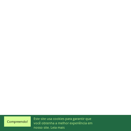
Este site usa cookies para garantir que
Compreendo!
você obtenha a melhor experiência em
nosso site.
Leia mais